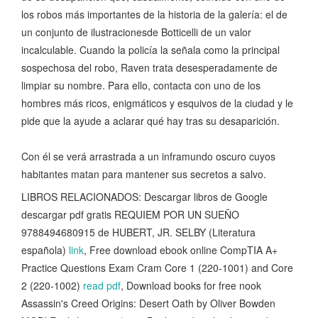
los robos más importantes de la historia de la galería: el de
un conjunto de ilustracionesde Botticelli de un valor
incalculable. Cuando la policía la señala como la principal
sospechosa del robo, Raven trata desesperadamente de
limpiar su nombre. Para ello, contacta con uno de los
hombres más ricos, enigmáticos y esquivos de la ciudad y le
pide que la ayude a aclarar qué hay tras su desaparición.
Con él se verá arrastrada a un inframundo oscuro cuyos
habitantes matan para mantener sus secretos a salvo.
LIBROS RELACIONADOS: Descargar libros de Google
descargar pdf gratis REQUIEM POR UN SUEÑO
9788494680915 de HUBERT, JR. SELBY (Literatura
española)
link
, Free download ebook online CompTIA A+
Practice Questions Exam Cram Core 1 (220-1001) and Core
2 (220-1002)
read pdf
, Download books for free nook
Assassin's Creed Origins: Desert Oath by Oliver Bowden