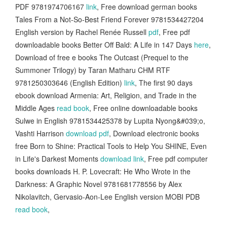
PDF 9781974706167
link
, Free download german books
Tales From a Not-So-Best Friend Forever 9781534427204
English version by Rachel Renée Russell
pdf
, Free pdf
downloadable books Better Off Bald: A Life in 147 Days
here
,
Download of free e books The Outcast (Prequel to the
Summoner Trilogy) by Taran Matharu CHM RTF
9781250303646 (English Edition)
link
, The first 90 days
ebook download Armenia: Art, Religion, and Trade in the
Middle Ages
read book
, Free online downloadable books
Sulwe in English 9781534425378 by Lupita Nyong&#039;o,
Vashti Harrison
download pdf
, Download electronic books
free Born to Shine: Practical Tools to Help You SHINE, Even
in Life's Darkest Moments
download link
, Free pdf computer
books downloads H. P. Lovecraft: He Who Wrote in the
Darkness: A Graphic Novel 9781681778556 by Alex
Nikolavitch, Gervasio-Aon-Lee English version MOBI PDB
read book
,