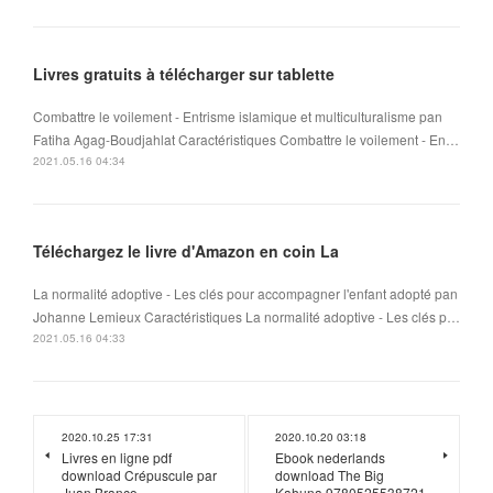
Livres gratuits à télécharger sur tablette
Combattre le voilement - Entrisme islamique et multiculturalisme pan
Fatiha Agag-Boudjahlat Caractéristiques Combattre le voilement - En…
2021.05.16 04:34
Téléchargez le livre d'Amazon en coin La
La normalité adoptive - Les clés pour accompagner l'enfant adopté pan
Johanne Lemieux Caractéristiques La normalité adoptive - Les clés p…
2021.05.16 04:33
2020.10.25 17:31
2020.10.20 03:18
Livres en ligne pdf
Ebook nederlands
download Crépuscule par
download The Big
Juan Branco
Kahuna 9780525538721