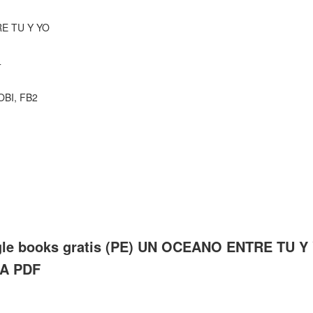
E TU Y YO
4
OBI, FB2
le books gratis (PE) UN OCEANO ENTRE TU Y
A PDF