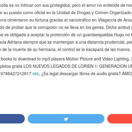
olta es no intimar con sus protegidos, pero el amor no entiende de n
e su puesto como oficial en la Unidad de Drogas y Crimen Organizad
ra ci­mentaron su fortuna gracias al narcotrá­fico en Vilagarcía de Arou
ndo de probar que la corrupción no se lleva en los genes. Dicha actitud
n se ve obligada a aceptar la protección de un guardaespaldas.Hugo no
acia Adriana siem­pre que se mantengan a una distancia prudencial, pe
ión de la muerte de su hermana, el control se le escapará de las manos.
ooks to download to mp3 players Motion Picture and Video Lighting,
ompletos gratis LOS NUEVOS LEGADOS DE LORIEN 1: GENERACION 
a) 9788427212817
site
, ¿Es legal descargar libros de audio gratis?