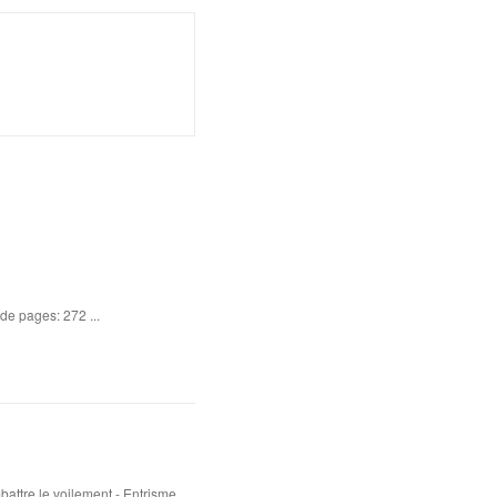
de pages: 272 ...
attre le voilement - Entrisme