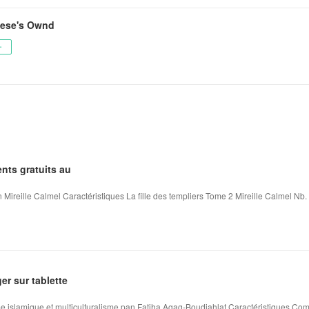
vese's Ownd
ー
nts gratuits au
 Mireille Calmel Caractéristiques La fille des templiers Tome 2 Mireille Calmel Nb. 
ger sur tablette
me islamique et multiculturalisme pan Fatiha Agag-Boudjahlat Caractéristiques Comb