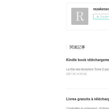
rezaketa
フォロ
関連記事
Kindle book téléchargeme
La fille des templiers Tome 2 pan
2021.05.16 04:35
Livres gratuits à téléchar
Combattre le voilement - Entris