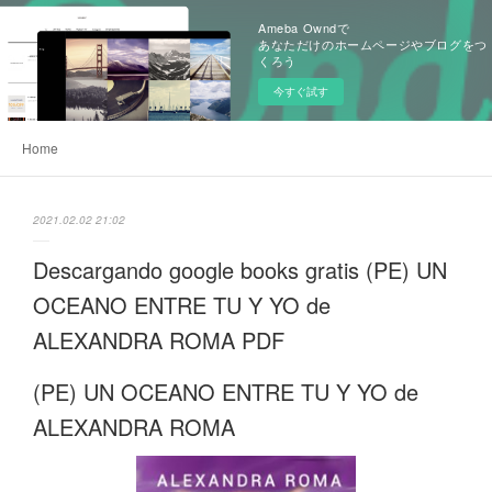
Ameba Owndで
あなただけのホームページやブログをつ
くろう
今すぐ試す
Home
2021.02.02 21:02
Descargando google books gratis (PE) UN
OCEANO ENTRE TU Y YO de
ALEXANDRA ROMA PDF
(PE) UN OCEANO ENTRE TU Y YO de
ALEXANDRA ROMA