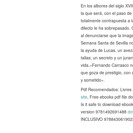
En los albores del siglo XV
la que será, con el paso de
totalmente contrapuesta a 
dilecto le ha sobrepasado. 
al denunciarse que la image
Semana Santa de Sevilla no 
la ayuda de Lucas, un aveza
tallas; un secreto y un ju
vida.«Fernando Carrasco no
que goza de prestigio, con 
y sometido».
Pdf Recomendados: Livres 
site
, Free ebooks pdf file 
Is it safe to download eboo
version 9781492691488
do
INCLUSIVO 9788430619023