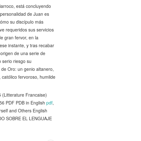
Barroco, está concluyendo
a personalidad de Juan es
cómo su discípulo más
ve requeridos sus servicios
 gran fervor, en la
ese instante, y tras recabar
 origen de una serie de
 serio riesgo su
 de Oro: un genio altanero,
 católico fervoroso, humilde
Litterature Francaise)
7156 PDF PDB in English
pdf
,
rself and Others English
ERDO SOBRE EL LENGUAJE