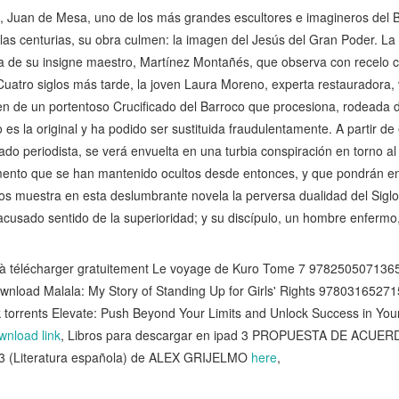
II, Juan de Mesa, uno de los más grandes escultores e imagineros del 
 las centurias, su obra culmen: la imagen del Jesús del Gran Poder. L
la de su insigne maestro, Martínez Montañés, que observa con recelo 
Cuatro siglos más tarde, la joven Laura Moreno, experta restauradora, 
n de un portentoso Crucificado del Barroco que procesiona, rodeada de
es la original y ha podido ser sustituida fraudulentamente. A partir de 
do periodista, se verá envuelta en una turbia conspiración en torno al
ramento que se han mantenido ocultos desde entonces, y que pondrán en
s muestra en esta deslumbrante novela la perversa dualidad del Siglo
acusado sentido de la superioridad; y su discípulo, un hombre enfermo,
à télécharger gratuitement Le voyage de Kuro Tome 7 9782505071365 (
download Malala: My Story of Standing Up for Girls' Rights 978031652
k torrents Elevate: Push Beyond Your Limits and Unlock Success in You
wnload link
, Libros para descargar en ipad 3 PROPUESTA DE ACU
 (Literatura española) de ALEX GRIJELMO
here
,