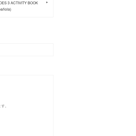
EROES 3 ACTIVITY BOOK
pañola)
ます。