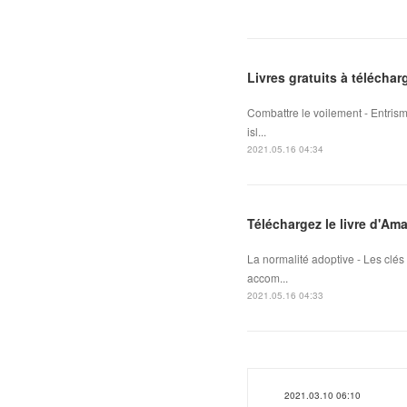
Livres gratuits à téléchar
Combattre le voilement - Entris
isl...
2021.05.16 04:34
Téléchargez le livre d'Am
La normalité adoptive - Les clé
accom...
2021.05.16 04:33
2021.03.10 06:10