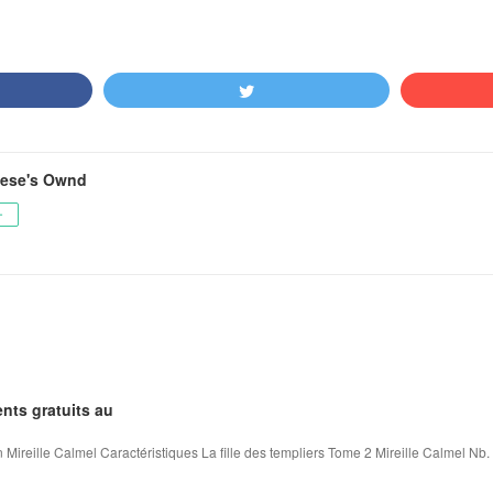
vese's Ownd
ー
nts gratuits au
 Mireille Calmel Caractéristiques La fille des templiers Tome 2 Mireille Calmel Nb. 