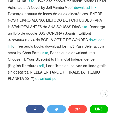
LAS HADAS
site
, Download ebooks for mobile phones Dead
Astronauts: A Novel by Jeff VanderMeer
download link
,
Descarga gratuita de libros de datos electrónicos. ENTRE
NOS 1 LIVRO ALUNO: METODO DE PORTUGUES PARA
HISPANOFALANTES de ANA SOUSAS DIAS
site
, Descarga
un libro de google LOS GONDRA (Spanish Edition)
9788490412374 de BORJA ORTIZ DE GONDRA
download
link
, Free audio books download for mp3 Para Selena, con
amor by Chris Perez
site
, Books audio download free
Choose FI: Your Blueprint to Financial Independence
(English literature)
pdf
, Leer libros educativos en línea gratis
sin descarga NIEBLA EN TANGER (FINALISTA PREMIO
PLANETA 2017)
download pdf
,