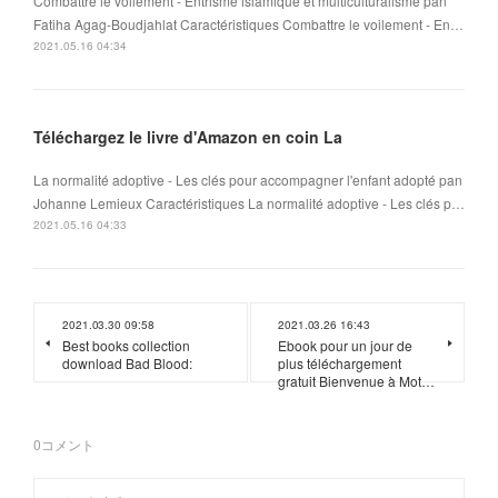
Combattre le voilement - Entrisme islamique et multiculturalisme pan
Fatiha Agag-Boudjahlat Caractéristiques Combattre le voilement - En…
2021.05.16 04:34
Téléchargez le livre d'Amazon en coin La
La normalité adoptive - Les clés pour accompagner l'enfant adopté pan
Johanne Lemieux Caractéristiques La normalité adoptive - Les clés p…
2021.05.16 04:33
2021.03.30 09:58
2021.03.26 16:43
Best books collection
Ebook pour un jour de
download Bad Blood:
plus téléchargement
gratuit Bienvenue à Mot…
0
コメント