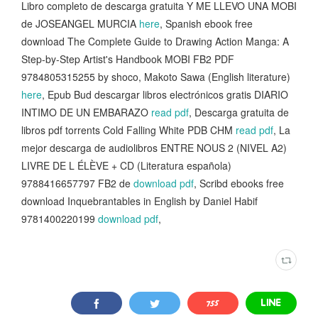
Libro completo de descarga gratuita Y ME LLEVO UNA MOBI
de JOSEANGEL MURCIA
here
, Spanish ebook free
download The Complete Guide to Drawing Action Manga: A
Step-by-Step Artist's Handbook MOBI FB2 PDF
9784805315255 by shoco, Makoto Sawa (English literature)
here
, Epub Bud descargar libros electrónicos gratis DIARIO
INTIMO DE UN EMBARAZO
read pdf
, Descarga gratuita de
libros pdf torrents Cold Falling White PDB CHM
read pdf
, La
mejor descarga de audiolibros ENTRE NOUS 2 (NIVEL A2)
LIVRE DE L ÉLÈVE + CD (Literatura española)
9788416657797 FB2 de
download pdf
, Scribd ebooks free
download Inquebrantables in English by Daniel Habif
9781400220199
download pdf
,