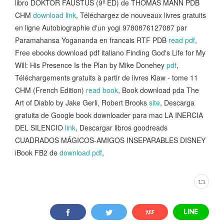
libro DOKTOR FAUSTUS (9ª ED) de THOMAS MANN PDB
CHM
download link
, Téléchargez de nouveaux livres gratuits
en ligne Autobiographie d'un yogi 9780876127087 par
Paramahansa Yogananda en francais RTF PDB
read pdf
,
Free ebooks download pdf italiano Finding God's Life for My
Will: His Presence Is the Plan by Mike Donehey
pdf
,
Téléchargements gratuits à partir de livres Klaw - tome 11
CHM (French Edition)
read book
, Book download pda The
Art of Diablo by Jake Gerli, Robert Brooks
site
, Descarga
gratuita de Google book downloader para mac LA INERCIA
DEL SILENCIO
link
, Descargar libros goodreads
CUADRADOS MÁGICOS-AMIGOS INSEPARABLES DISNEY
iBook FB2 de
download pdf
,