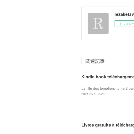
rezaketa
フォロ
関連記事
Kindle book téléchargeme
La fille des templiers Tome 2 pan
2021.05.16 04:35
Livres gratuits à téléchar