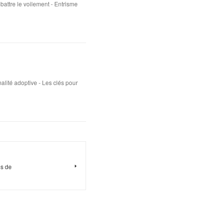
attre le voilement - Entrisme
lité adoptive - Les clés pour
es de