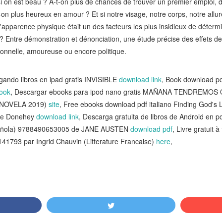
si on est beau ? A-t-on plus de chances de trouver un premier emploi, de
on plus heureux en amour ? Et si notre visage, notre corps, notre allure
l'apparence physique était un des facteurs les plus insidieux de détermi
 ? Entre démonstration et dénonciation, une étude précise des effets d
sionnelle, amoureuse ou encore politique.
ndo libros en ipad gratis INVISIBLE
download link
, Book download pd
ook
, Descargar ebooks para ipod nano gratis MAÑANA TENDREM
NOVELA 2019)
site
, Free ebooks download pdf italiano Finding God's Li
ike Donehey
download link
, Descarga gratuita de libros de Android en
pañola) 9788490653005 de JANE AUSTEN
download pdf
, Livre gratuit 
1793 par Ingrid Chauvin (Litterature Francaise)
here
,