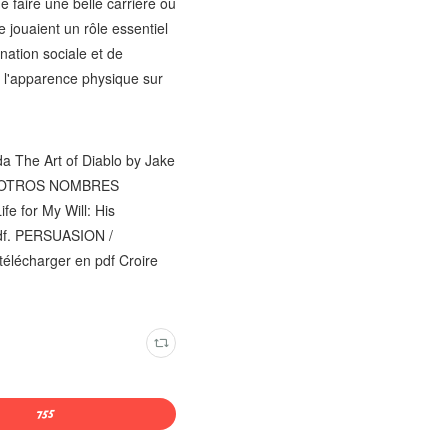
 faire une belle carrière ou
 jouaient un rôle essentiel
nation sociale et de
e l'apparence physique sur
a The Art of Diablo by Jake
OS OTROS NOMBRES
fe for My Will: His
 pdf. PERSUASION /
à télécharger en pdf Croire