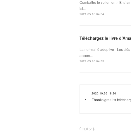
Combattre le voilement - Entris
isl...
2021.05.16 04:34
Téléchargez le livre d'Am
La normalité adoptive - Les clé
accom...
2021.05.16 04:33
2020.10.26 18:26
Ebooks gratuits télécha
0
コメント