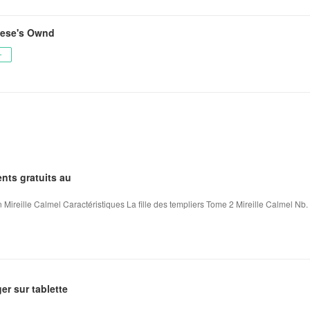
vese's Ownd
ー
nts gratuits au
 Mireille Calmel Caractéristiques La fille des templiers Tome 2 Mireille Calmel Nb. 
ger sur tablette