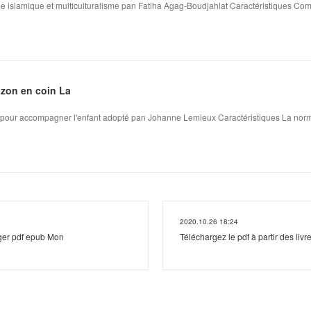
me islamique et multiculturalisme pan Fatiha Agag-Boudjahlat Caractéristiques Comb
azon en coin La
s pour accompagner l'enfant adopté pan Johanne Lemieux Caractéristiques La norma
2020.10.26 18:24
rger pdf epub Mon
Téléchargez le pdf à partir des livr