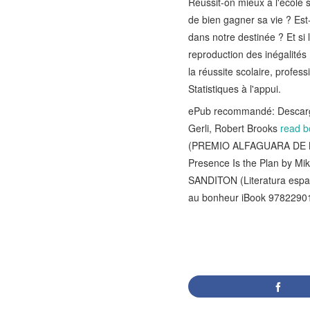
Réussit-on mieux à l'école 
de bien gagner sa vie ? Est-
dans notre destinée ? Et si 
reproduction des inégalités
la réussite scolaire, profes
Statistiques à l'appui.
ePub recommandé: Descarga
Gerli, Robert Brooks
read b
(PREMIO ALFAGUARA DE 
Presence Is the Plan by M
SANDITON (Literatura es
au bonheur iBook 978229014