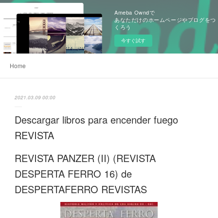
Ameba Owndで
あなただけのホームページやブログをつ
くろう
今すぐ試す
Home
2021.03.09 00:00
Descargar libros para encender fuego
REVISTA
REVISTA PANZER (II) (REVISTA
DESPERTA FERRO 16) de
DESPERTAFERRO REVISTAS