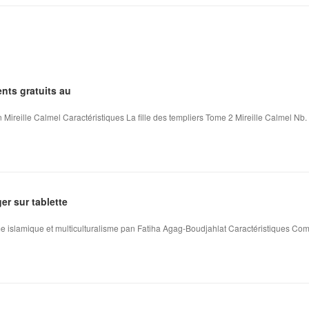
nts gratuits au
 Mireille Calmel Caractéristiques La fille des templiers Tome 2 Mireille Calmel Nb. 
ger sur tablette
me islamique et multiculturalisme pan Fatiha Agag-Boudjahlat Caractéristiques Comb