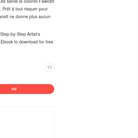
XXe siècle le colonel Fawcett
. Prêt à tout risquer pour
Fawcett ne donne plus aucun
tep-by-Step Artist's
, Ebook to download for free