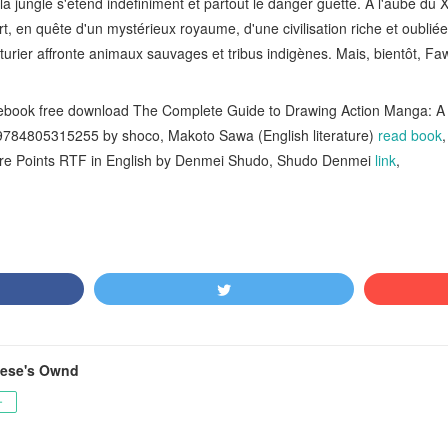
la jungle s'étend indéfiniment et partout le danger guette. A l'aube du 
t, en quête d'un mystérieux royaume, d'une civilisation riche et oubliée
enturier affronte animaux sauvages et tribus indigènes. Mais, bientôt, 
book free download The Complete Guide to Drawing Action Manga: A S
84805315255 by shoco, Makoto Sawa (English literature)
read book
ture Points RTF in English by Denmei Shudo, Shudo Denmei
link
,
vese's Ownd
ー