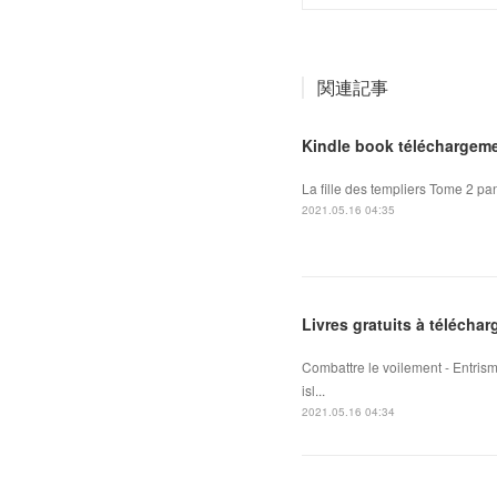
関連記事
Kindle book téléchargeme
La fille des templiers Tome 2 pan
2021.05.16 04:35
Livres gratuits à téléchar
Combattre le voilement - Entris
isl...
2021.05.16 04:34